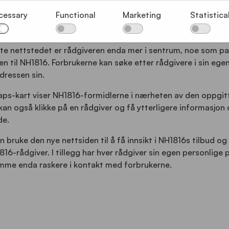
dgivere i sentrum av den digitale opple
cessary
Functional
Marketing
Statistica
r fått et friskt utseende og oppfyller dagens moderne krav.
e nettstedet er rådgiveren enda mer i sentrum, noe som p
ien til NH1816. Forbrukerne kan søke etter rådgivere i sin ege
adressen sin.
ps-kart viser NH1816-formidlerne i nærheten av den oppgit
kan også klikke på en rådgiver og få ytterligere informasjon
e.
 bruke den nye nettsiden til å få innsikt i NH1816s tilbud og
6-rådgiver. I tillegg har hver rådgiver sin egen personlige pr
mme enda raskere i kontakt med forbrukerne.