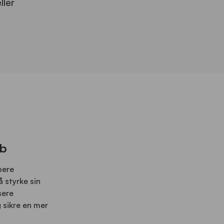
ller
eb
mere
 styrke sin
sere
g sikre en mer