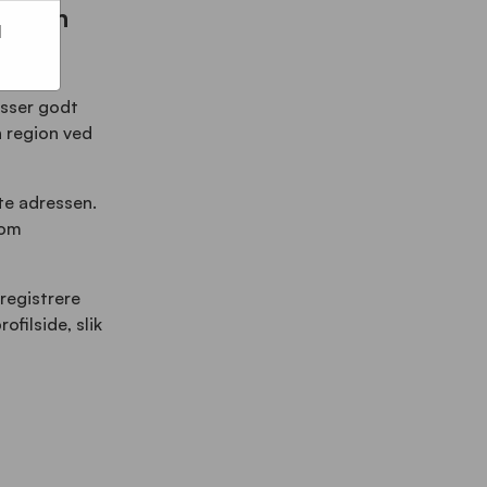
velsen
l
asser godt
n region ved
te adressen.
 om
 registrere
ofilside, slik