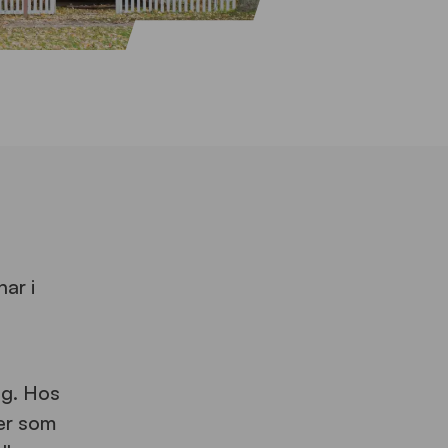
ar i
ng. Hos
ler som