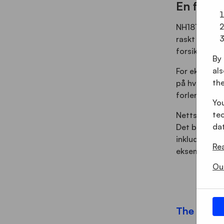
En fleks
NH1816 er eng
raskt tilpass
forsikringss
By 
als
For eksempel
the
på hvor du be
forlengelsesh
Yo
tec
Nettstedet er
dat
Det betyr at 
inkluderer d
Re
eksempel ned
Our
The result