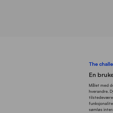
The chall
En bruk
Målet med de
hverandre. D
tilstedevære
funksjonalite
sømløs inter