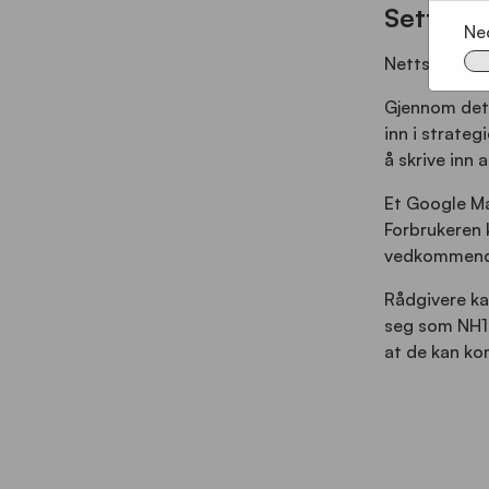
Sette rå
Ne
Nettsiden ha
Gjennom dett
inn i strateg
å skrive inn 
Et Google Ma
Forbrukeren 
vedkommend
Rådgivere kan
seg som NH181
at de kan ko