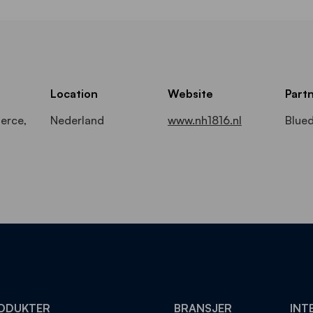
Location
Website
Part
erce,
Nederland
www.nh1816.nl
Blue
ODUKTER
BRANSJER
INT