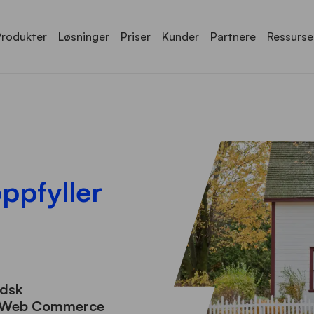
Produkter
Løsninger
Priser
Kunder
Partnere
Ressurse
ppfyller
ndsk
micWeb Commerce