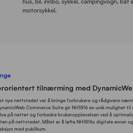
hus, bil, innbo, sykkel, campingvogn, båt e
motorsykkel.
enge
erorientert tilnærming med DynamicW
t nye nettstedet var å bringe forbrukere og rådgivere nær
ynamicWeb Commerce Suite gir NH1816 en unik mulighet til å
lse på nettet og forbedre brukeropplevelsen ved å optimali
ten på nettstedet. Målet er å løfte NH1816s digitale evner o
aksjon med publikum.