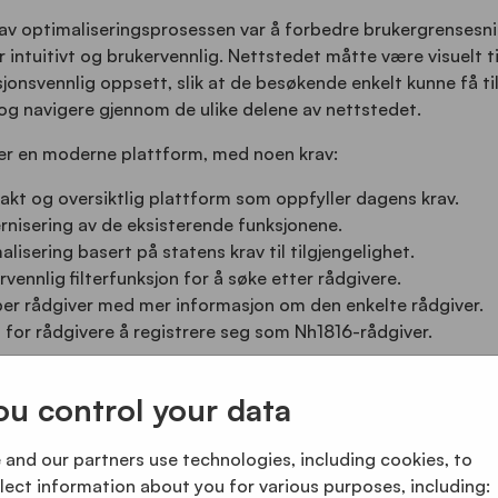
l av optimaliseringsprosessen var å forbedre brukergrensesni
r intuitivt og brukervennlig. Nettstedet måtte være visuelt t
jonsvennlig oppsett, slik at de besøkende enkelt kunne få til
og navigere gjennom de ulike delene av nettstedet.
er en moderne plattform, med noen krav:
kt og oversiktlig plattform som oppfyller dagens krav.
nisering av de eksisterende funksjonene.
alisering basert på statens krav til tilgjengelighet.
rvennlig filterfunksjon for å søke etter rådgivere.
per rådgiver med mer informasjon om den enkelte rådgiver.
 for rådgivere å registrere seg som Nh1816-rådgiver.
ou control your data
and our partners use technologies, including cookies, to
ion
lect information about you for various purposes, including: