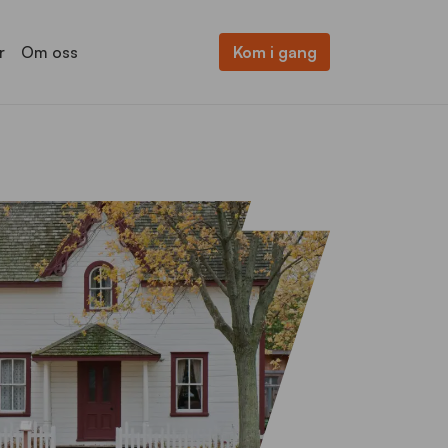
r
Om oss
Kom i gang