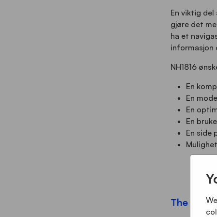
En viktig de
gjøre det me
ha et navigas
informasjon 
NH1816 ønsk
En kompa
En moder
En optim
En bruke
En side 
Mulighet
Y
We 
The solut
col