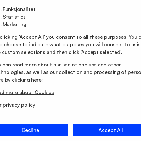
ibel og innovativ nettbasert plattform
Funksjonalitet
Statistics
asjert, personlig og digital. NH1816 er fleksibelt og innovat
Marketing
e seg skiftende omstendigheter og etterspørsel. For å sikre 
elskapets online-plattform samsvarer med selskapets egens
clicking 'Accept All' you consent to all these purposes. You 
o choose to indicate what purposes you will consent to usi
 er det nå mulig å enkelt søke etter en konsulent på nettste
 custom selections and then click 'Accept selected'.
finner deg. I tillegg finnes all informasjon om forlengelse og
istorikk.
u can read more about our use of cookies and other
hnologies, as well as our collection and processing of pers
 også optimalisert i henhold til myndighetenes krav til tilgj
a by clicking here:
alle sidene er enkle å lese og se for alle målgrupper i Nederl
erfor også personer med en eller flere funksjonsnedsettelser,
ad more about Cookies
satt syn eller lese- og skriveferdigheter.
 privacy policy
Decline
Accept All